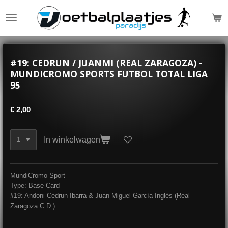
Ga
direct
naar
de
hoofdinhoud
#19: CEDRUN / JUANMI (REAL ZARAGOZA) -
MUNDICROMO SPORTS FUTBOL TOTAL LIGA
95
€ 2,00
In winkelwagen
MundiCromo Sport
Type: Base Card
#19: Andoni Cedrun Ibarra & Juan Miguel García Inglés (Real
Zaragoza C.D.)