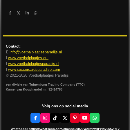
D
D
S
D
e
e
h
e
l
e
a
l
e
l
r
e
n
e
n
Contact:
E
info@voetbalplaatjesparadijs.nl
I
www.voetbalplaatjes.eu
I
www.voetbalplaatjesparadijs.nl
I
www.soccercardsparadise.com
© 2021-2026 Voetbalplaatjes Paradijs
een divisie van Tuinenburg Trading Company (TTC)
Kamer van Koophandel nr.: 92414788
Volg ons op social media
F
I
T
X
P
Y
W
a
n
i
i
o
h
c
s
k
n
u
a
WhatsApp:
https://whatsapp.com/channel/0029VagjMzyBPzjd7955yR1V