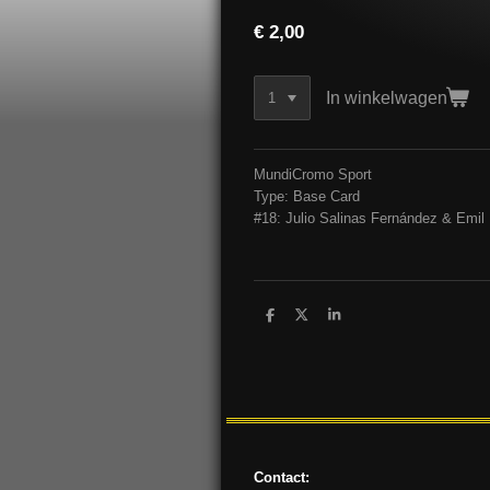
€ 2,00
In winkelwagen
MundiCromo Sport
Type: Base Card
#18: Julio Salinas Fernández & Emil
D
D
S
e
e
h
l
e
a
e
l
r
n
e
Contact: