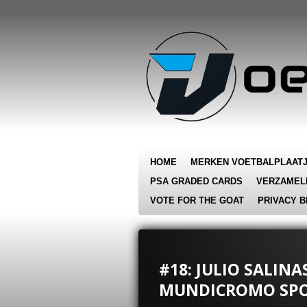
Ga
direct
naar
de
hoofdinhoud
HOME
MERKEN VOETBALPLAAT
PSA GRADED CARDS
VERZAMEL
VOTE FOR THE GOAT
PRIVACY B
#18: JULIO SALIN
MUNDICROMO SPOR