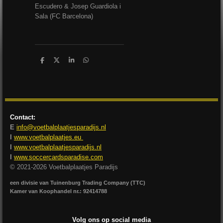
Escudero & Josep Guardiola i
Sala (FC Barcelona)
D
D
S
D
e
e
h
e
l
e
a
l
e
l
r
e
n
e
n
Contact:
E
info@voetbalplaatjesparadijs.nl
I
www.voetbalplaatjes.eu
I
www.voetbalplaatjesparadijs.nl
I
www.soccercardsparadise.com
© 2021-2026 Voetbalplaatjes Paradijs
een divisie van Tuinenburg Trading Company (TTC)
Kamer van Koophandel nr.: 92414788
Volg ons op social media