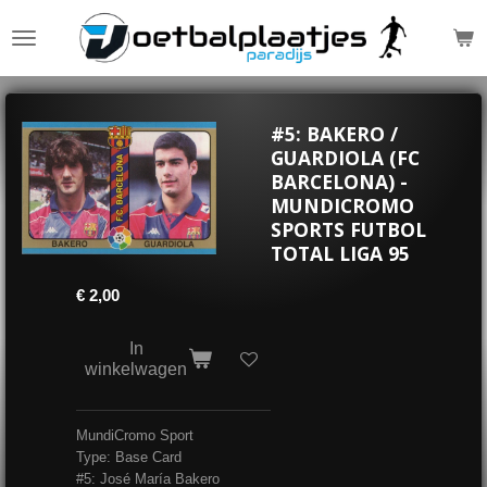
Ga
direct
naar
de
hoofdinhoud
#5: BAKERO /
GUARDIOLA (FC
BARCELONA) -
MUNDICROMO
SPORTS FUTBOL
TOTAL LIGA 95
€ 2,00
In
winkelwagen
MundiCromo Sport
Type: Base Card
#5: José María Bakero