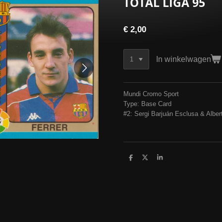
TOTAL LIGA 95
€ 2,00
In winkelwagen
Mundi Cromo Sport
Type: Base Card
#2: Sergi Barjuán Esclusa & Albert
D
D
S
e
e
h
l
e
a
e
l
r
n
e