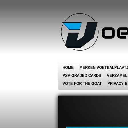
Ga
direct
naar
de
hoofdinhoud
HOME
MERKEN VOETBALPLAAT
PSA GRADED CARDS
VERZAMEL
VOTE FOR THE GOAT
PRIVACY B