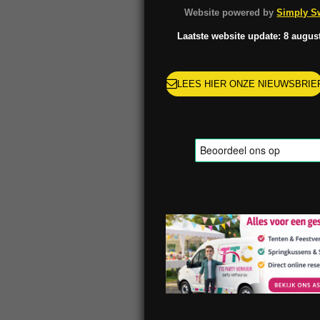
o
g
k
r
Website powered by
Simply Sw
o
r
e
k
a
s
Laatste website update: 8 augus
m
t
LEES HIER ONZE NIEUWSBRIE