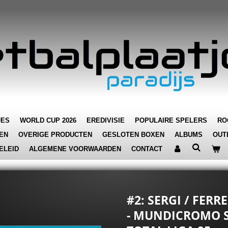
JES
WORLD CUP 2026
EREDIVISIE
POPULAIRE SPELERS
RO
EN
OVERIGE PRODUCTEN
GESLOTEN BOXEN
ALBUMS
OUT
ELEID
ALGEMENE VOORWAARDEN
CONTACT
#2: SERGI / FERR
- MUNDICROMO 