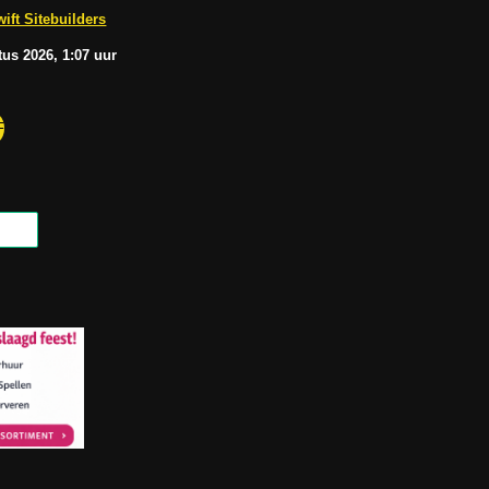
b
A
ift Sitebuilders
e
p
p
tus
2026, 1:07
uur
F