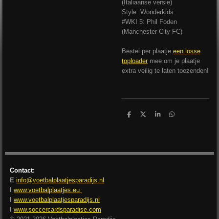
(Italiaanse versie)
Style: Wonderkids
#WKI 5: Phil Foden
(Manchester City FC)
Bestel per plaatje
een losse
toploader
mee om je plaatje
extra veilig te laten toezenden!
D
D
S
D
e
e
h
e
l
e
a
l
e
l
r
e
n
e
n
Contact:
E
info@voetbalplaatjesparadijs.nl
I
www.voetbalplaatjes.eu
I
www.voetbalplaatjesparadijs.nl
I
www.soccercardsparadise.com