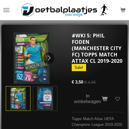
Ga
direct
naar
de
hoofdinhoud
#WKI 5: PHIL
FODEN
(MANCHESTER CITY
FC) TOPPS MATCH
ATTAX CL 2019-2020
Sale!
€ 3,50
€ 4,95
In
winkelwagen
Topps Match Attax UEFA
Champions League 2019-2020