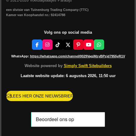
© 2021-2026 Voetbalplaatjes Paradijs
een divisie van Tuinenburg Trading Company (TTC)
Kamer van Koophandel nr.: 92414788
Volg ons op social media
F
I
T
X
P
Y
W
a
n
i
i
o
h
c
s
k
n
u
a
WhatsApp:
https://whatsapp.com/channel/0029VagjMzyBPzjd7955yR1V
e
t
T
t
T
t
b
a
o
e
u
s
Website powered by
Simply Swift Sitebuilders
o
g
k
r
b
A
o
r
e
e
p
Laatste website update: 6 augustus
2026, 11:50
uur
k
a
s
p
m
t
LEES HIER ONZE NIEUWSBRIEF