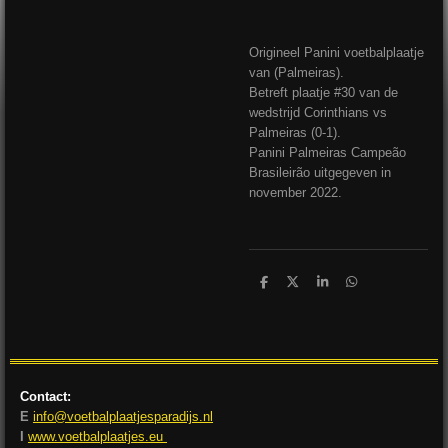
Origineel Panini voetbalplaatje
van (Palmeiras).
Betreft plaatje #30 van de
wedstrijd Corinthians vs
Palmeiras (0-1).
Panini Palmeiras Campeão
Brasileirão uitgegeven in
november 2022.
D
D
S
D
e
e
h
e
l
e
a
l
e
l
r
e
n
e
n
Contact:
E
info@voetbalplaatjesparadijs.nl
I
www.voetbalplaatjes.eu