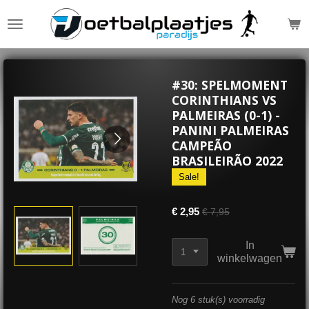
Ga
direct
naar
de
hoofdinhoud
#30: SPELMOMENT
CORINTHIANS VS
PALMEIRAS (0-1) -
PANINI PALMEIRAS
CAMPEÃO
BRASILEIRÃO 2022
Sale!
€ 2,95
€ 7,95
In
winkelwagen
Nog 6 stuk(s) voorradig