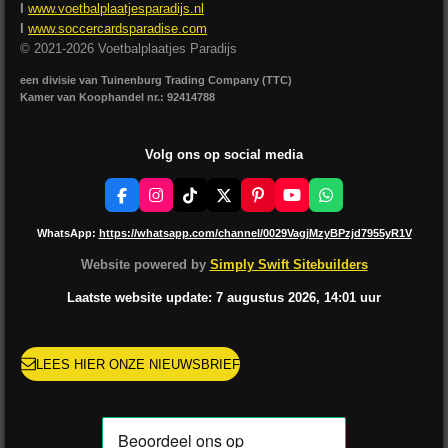
I
www.voetbalplaatjesparadijs.nl
I
www.soccercardsparadise.com
© 2021-2026 Voetbalplaatjes Paradijs
een divisie van Tuinenburg Trading Company (TTC)
Kamer van Koophandel nr.: 92414788
Volg ons op social media
F
I
T
X
P
Y
W
a
n
i
i
o
h
c
s
k
n
u
a
WhatsApp:
https://whatsapp.com/channel/0029VagjMzyBPzjd7955yR1V
e
t
T
t
T
t
b
a
o
e
u
s
Website powered by
Simply Swift Sitebuilders
o
g
k
r
b
A
o
r
e
e
p
Laatste website update: 7 augustus
2026, 14:01
uur
k
a
s
p
m
t
LEES HIER ONZE NIEUWSBRIEF