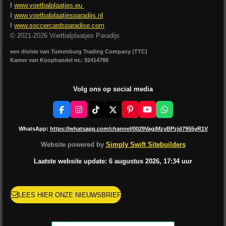
I
www.voetbalplaatjes.eu
I
www.voetbalplaatjesparadijs.nl
I
www.soccercardsparadise.com
© 2021-2026 Voetbalplaatjes Paradijs
een divisie van Tuinenburg Trading Company (TTC)
Kamer van Koophandel nr.: 92414788
Volg ons op social media
F
I
T
X
P
Y
W
a
n
i
i
o
h
c
s
k
n
u
a
WhatsApp:
https://whatsapp.com/channel/0029VagjMzyBPzjd7955yR1V
e
t
T
t
T
t
b
a
o
e
u
s
Website powered by
Simply Swift Sitebuilders
o
g
k
r
b
A
o
r
e
e
p
Laatste website update: 6 augustus
2026, 17:34
uur
k
a
s
p
m
t
LEES HIER ONZE NIEUWSBRIEF