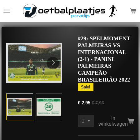
Ga
direct
naar
de
hoofdinhoud
#29: SPELMOMENT
PALMEIRAS VS
INTERNACIONAL
(2-1) - PANINI
PALMEIRAS
CAMPEÃO
BRASILEIRÃO 2022
Sale!
€ 2,95
€ 7,95
In
winkelwagen