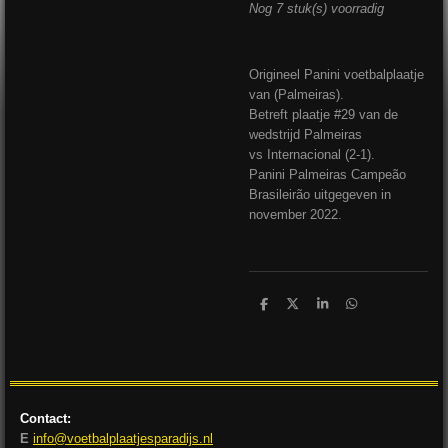
Nog 7 stuk(s) voorradig
Origineel Panini voetbalplaatje
van (Palmeiras).
Betreft plaatje #29 van de
wedstrijd Palmeiras
vs Internacional (2-1).
Panini Palmeiras Campeão
Brasileirão uitgegeven in
november 2022.
D
D
S
D
e
e
h
e
l
e
a
l
e
l
r
e
n
e
n
Contact:
E
info@voetbalplaatjesparadijs.nl