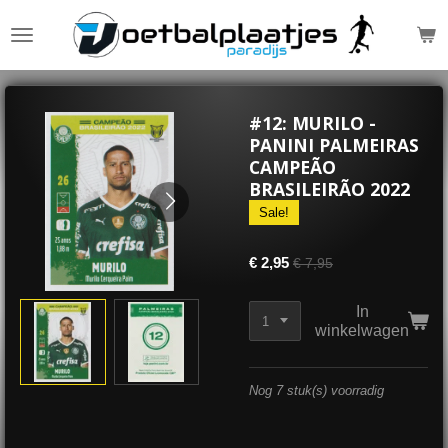
Ga
direct
naar
de
hoofdinhoud
#12: MURILO -
PANINI PALMEIRAS
CAMPEÃO
BRASILEIRÃO 2022
Sale!
€ 2,95
€ 7,95
In
winkelwagen
Nog 7 stuk(s) voorradig