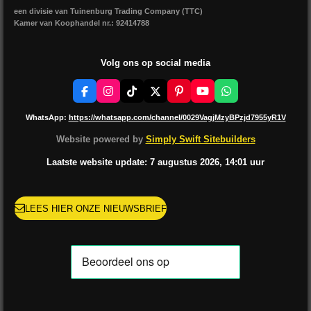
een divisie van Tuinenburg Trading Company (TTC)
Kamer van Koophandel nr.: 92414788
Volg ons op social media
F
I
T
X
P
Y
W
a
n
i
i
o
h
c
s
k
n
u
a
WhatsApp:
https://whatsapp.com/channel/0029VagjMzyBPzjd7955yR1V
e
t
T
t
T
t
b
a
o
e
u
s
Website powered by
Simply Swift Sitebuilders
o
g
k
r
b
A
o
r
e
e
p
Laatste website update: 7 augustus
2026, 14:01
uur
k
a
s
p
m
t
LEES HIER ONZE NIEUWSBRIEF