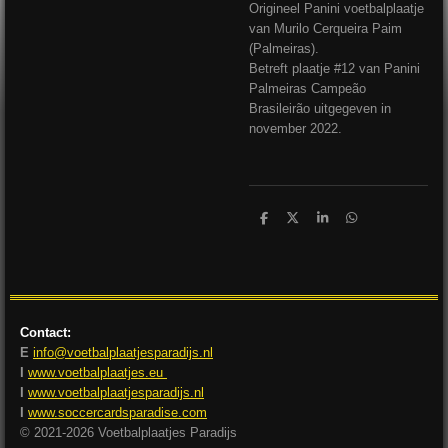
Origineel Panini voetbalplaatje
van Murilo Cerqueira Paim
(Palmeiras).
Betreft plaatje #12 van Panini
Palmeiras Campeão
Brasileirão uitgegeven in
november 2022.
D
D
S
D
e
e
h
e
l
e
a
l
e
l
r
e
n
e
n
Contact:
E
info@voetbalplaatjesparadijs.nl
I
www.voetbalplaatjes.eu
I
www.voetbalplaatjesparadijs.nl
I
www.soccercardsparadise.com
© 2021-2026 Voetbalplaatjes Paradijs