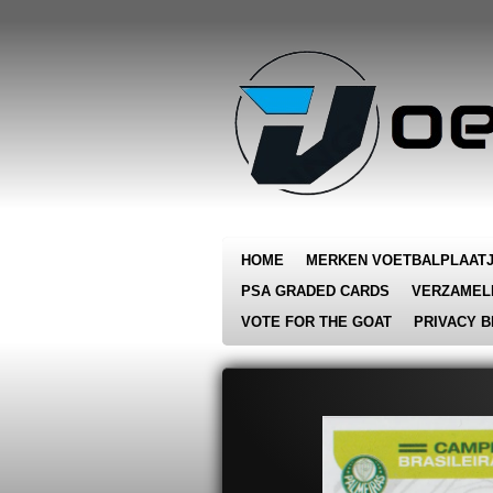
Ga
direct
naar
de
hoofdinhoud
HOME
MERKEN VOETBALPLAAT
PSA GRADED CARDS
VERZAMEL
VOTE FOR THE GOAT
PRIVACY B