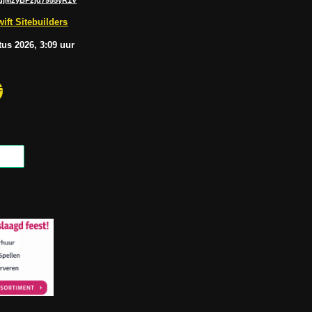
u
s
b
A
ift Sitebuilders
e
p
p
tus
2026, 3:09
uur
F