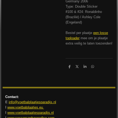
Germany 2006
Type: Double Sticker
#100 & #24: Ronaldinho
(Brazilië) / Ashley Cole
(Engeland)
Bestel per plaatje
een losse
toploader
mee om je plaatje
extra veilig te laten toezenden!
D
D
S
D
e
e
h
e
l
e
a
l
e
l
r
e
n
e
n
Contact:
E
info@voetbalplaatjesparadijs.nl
I
www.voetbalplaatjes.eu
I
www.voetbalplaatjesparadijs.nl
I
www.soccercardsparadise.com