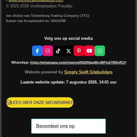
© 2021-2026 Voetbalplaatjes Paradijs
een divisie van Tuinenburg Trading Company (TTC)
Kamer van Koophandel nr.: 92414788
Volg ons op social media
F
I
T
X
P
Y
W
a
n
i
i
o
h
c
s
k
n
u
a
WhatsApp:
https://whatsapp.com/channel/0029VagjMzyBPzjd7955yR1V
e
t
T
t
T
t
b
a
o
e
u
s
Website powered by
Simply Swift Sitebuilders
o
g
k
r
b
A
o
r
e
e
p
Laatste website update: 7 augustus
2026, 14:01
uur
k
a
s
p
m
t
LEES HIER ONZE NIEUWSBRIEF