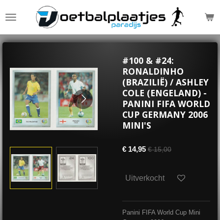
Ga
direct
naar
de
hoofdinhoud
#100 & #24:
RONALDINHO
(BRAZILIË) / ASHLEY
COLE (ENGELAND) -
PANINI FIFA WORLD
CUP GERMANY 2006
MINI'S
€ 14,95
€ 15,00
Uitverkocht
Panini FIFA World Cup Mini