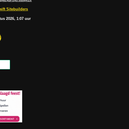
u
s
b
A
ift Sitebuilders
e
p
p
tus
2026, 1:07
uur
F