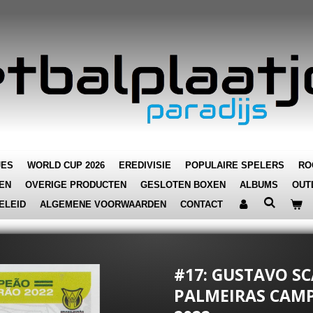
JES
WORLD CUP 2026
EREDIVISIE
POPULAIRE SPELERS
RO
EN
OVERIGE PRODUCTEN
GESLOTEN BOXEN
ALBUMS
OUT
ELEID
ALGEMENE VOORWAARDEN
CONTACT
#17: GUSTAVO SC
PALMEIRAS CAMP