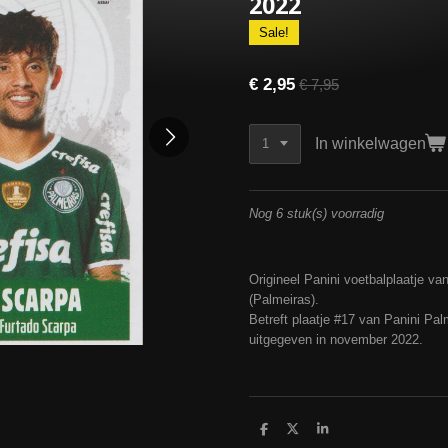
2022
Sale!
€ 2,95
€ 7,95
In winkelwagen
Nog 6 stuk(s) voorradig
Origineel Panini voetbalplaatje v
(Palmeiras).
Betreft plaatje #17 van Panini Pa
uitgegeven in november 2022.
D
D
S
e
e
h