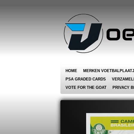
Ga
direct
naar
de
hoofdinhoud
HOME
MERKEN VOETBALPLAAT
PSA GRADED CARDS
VERZAMEL
VOTE FOR THE GOAT
PRIVACY B