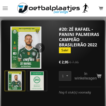
Ga
direct
naar
de
hoofdinhoud
#20: ZÉ RAFAEL -
PANINI PALMEIRAS
CAMPEÃO
BRASILEIRÃO 2022
Sale!
€ 2,95
€ 7,95
In
winkelwagen
Nog 6 stuk(s) voorradig