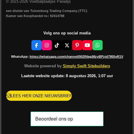
© 2021-2026 Voetbalplaatjes Paradijs
een divisie van Tuinenburg Trading Company (TTC)
Kamer van Koophandel nr.: 92414788
Volg ons op social media
F
I
T
X
P
Y
W
a
n
i
i
o
h
c
s
k
n
u
a
WhatsApp:
https://whatsapp.com/channel/0029VagjMzyBPzjd7955yR1V
e
t
T
t
T
t
b
a
o
e
u
s
Website powered by
Simply Swift Sitebuilders
o
g
k
r
b
A
o
r
e
e
p
Laatste website update: 8 augustus
2026, 1:07
uur
k
a
s
p
m
t
LEES HIER ONZE NIEUWSBRIEF