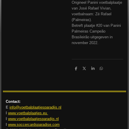
Origineel Panini voetbalplaatje
van José Rafael Vivian,
voetbalnaam: Zé Rafael
(Palmeiras).
Betreft plaatje #20 van Panini
Palmeiras Campeão
Brasileirão uitgegeven in
november 2022.
D
D
S
D
e
e
h
e
l
e
a
l
e
l
r
e
n
e
n
Contact:
E
info@voetbalplaatjesparadijs.nl
I
www.voetbalplaatjes.eu
I
www.voetbalplaatjesparadijs.nl
I
www.soccercardsparadise.com