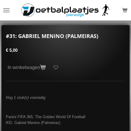
Ga
direct
naar
de
hoofdinhoud
#31: GABRIEL MENINO (PALMEIRAS)
€ 5,00
In winkelwagen
Nog 1 stuk(s) voorradig
Panini FIFA 365, The Golden World Of Football
#31: Gabriel Menino (Palmeiras)