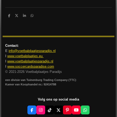
D
D
S
D
e
e
h
e
l
e
a
l
e
l
r
e
n
e
n
Contact:
E
info@voetbalplaatjesparadijs.nl
I
www.voetbalplaatjes.eu
I
www.voetbalplaatjesparadijs.nl
I
www.soccercardsparadise.com
© 2021-2026 Voetbalplaatjes Paradijs
een divisie van Tuinenburg Trading Company (TTC)
Kamer van Koophandel nr.: 92414788
Volg ons op social media
F
I
T
X
P
Y
W
a
n
i
i
o
h