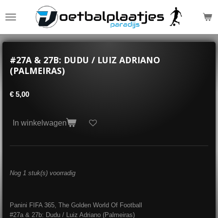
Ga
direct
naar
de
hoofdinhoud
#27A & 27B: DUDU / LUIZ ADRIANO
(PALMEIRAS)
€ 5,00
In winkelwagen
Nog 1 stuk(s) voorradig
Panini FIFA 365, The Golden World Of Football
#27a & 27b: Dudu / Luiz Adriano (Palmeiras)