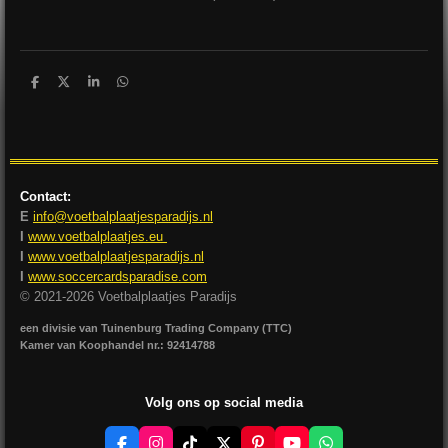
D
D
S
D
e
e
h
e
l
e
a
l
e
l
r
e
n
e
n
Contact:
E
info@voetbalplaatjesparadijs.nl
I
www.voetbalplaatjes.eu
I
www.voetbalplaatjesparadijs.nl
I
www.soccercardsparadise.com
© 2021-2026 Voetbalplaatjes Paradijs
een divisie van Tuinenburg Trading Company (TTC)
Kamer van Koophandel nr.: 92414788
Volg ons op social media