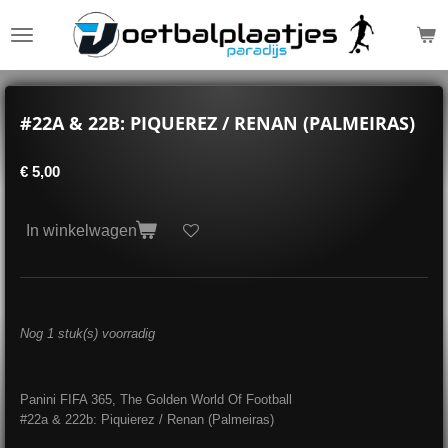
Ga
direct
naar
de
hoofdinhoud
#22A & 22B: PIQUEREZ / RENAN (PALMEIRAS)
€ 5,00
In winkelwagen
Nog 1 stuk(s) voorradig
Panini FIFA 365, The Golden World Of Football
#22a & 222b: Piquierez / Renan (Palmeiras)