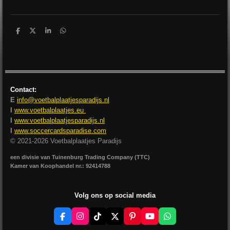
D
D
S
D
e
e
h
e
l
e
a
l
e
l
r
e
n
e
n
Contact:
E
info@voetbalplaatjesparadijs.nl
I
www.voetbalplaatjes.eu
I
www.voetbalplaatjesparadijs.nl
I
www.soccercardsparadise.com
© 2021-2026 Voetbalplaatjes Paradijs
een divisie van Tuinenburg Trading Company (TTC)
Kamer van Koophandel nr.: 92414788
Volg ons op social media
F
I
T
X
P
Y
W
a
n
i
i
o
h