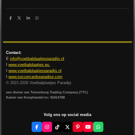
D
D
S
D
e
e
h
e
l
e
a
l
e
l
r
e
n
e
n
Contact:
E
info@voetbalplaatjesparadijs.nl
I
www.voetbalplaatjes.eu
I
www.voetbalplaatjesparadijs.nl
I
www.soccercardsparadise.com
© 2021-2026 Voetbalplaatjes Paradijs
een divisie van Tuinenburg Trading Company (TTC)
Kamer van Koophandel nr.: 92414788
Volg ons op social media
F
I
T
X
P
Y
W
a
n
i
i
o
h