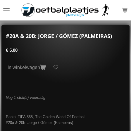
Ga
direct
naar
de
hoofdinhoud
#20A & 20B: JORGE / GÓMEZ (PALMEIRAS)
€ 5,00
In winkelwagen
Nog 1 stuk(s) voorradig
Panini FIFA 365, The Golden World Of Football
#20a & 20b: Jorge / Gómez (Palmeiras)