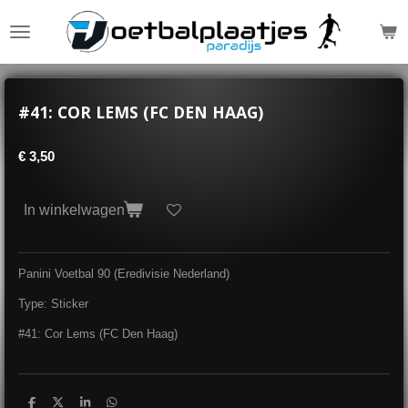
Ga
direct
naar
de
hoofdinhoud
#41: COR LEMS (FC DEN HAAG)
€ 3,50
In winkelwagen
Panini Voetbal 90 (Eredivisie Nederland)
Type: Sticker
#41: Cor Lems (FC Den Haag)
D
D
S
D