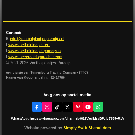
e
e
h
e
l
e
a
l
e
l
r
e
n
e
n
Contact:
E
info@voetbalplaatjesparadijs.nl
I
www.voetbalplaatjes.eu
I
www.voetbalplaatjesparadijs.nl
I
www.soccercardsparadise.com
© 2021-2026 Voetbalplaatjes Paradijs
een divisie van Tuinenburg Trading Company (TTC)
Kamer van Koophandel nr.: 92414788
Volg ons op social media
F
I
T
X
P
Y
W
a
n
i
i
o
h
c
s
k
n
u
a
WhatsApp:
https://whatsapp.com/channel/0029VagjMzyBPzjd7955yR1V
e
t
T
t
T
t
b
a
o
e
u
s
Website powered by
Simply Swift Sitebuilders
o
g
k
r
b
A