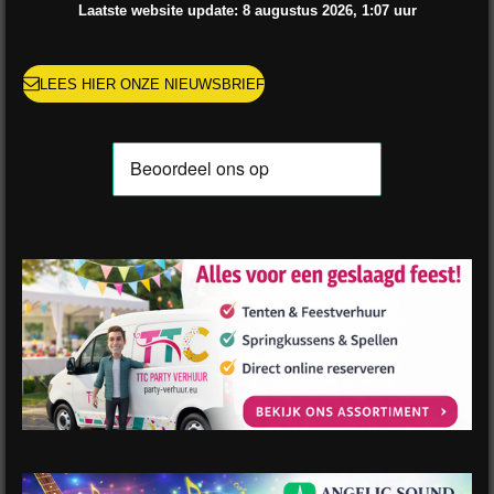
o
r
e
e
p
Laatste website update: 8 augustus
2026, 1:07
uur
k
a
s
p
m
t
LEES HIER ONZE NIEUWSBRIEF