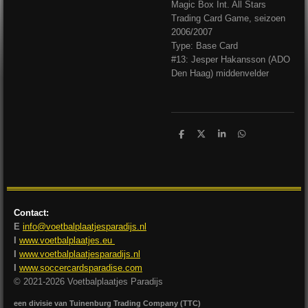
Magic Box Int. All Stars
Trading Card Game, seizoen
2006/2007
Type: Base Card
#13: Jesper Hakansson (ADO
Den Haag) middenvelder
D
D
S
D
e
e
h
e
l
e
a
l
e
l
r
e
n
e
n
Contact:
E
info@voetbalplaatjesparadijs.nl
I
www.voetbalplaatjes.eu
I
www.voetbalplaatjesparadijs.nl
I
www.soccercardsparadise.com
© 2021-2026 Voetbalplaatjes Paradijs
een divisie van Tuinenburg Trading Company (TTC)