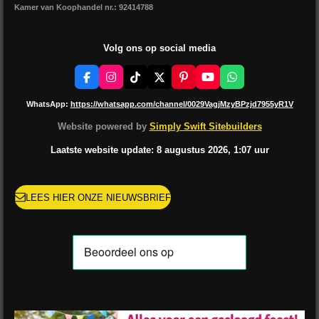
Kamer van Koophandel nr.: 92414788
Volg ons op social media
F
I
T
X
P
Y
W
a
n
i
i
o
h
c
s
k
n
u
a
WhatsApp:
https://whatsapp.com/channel/0029VagjMzyBPzjd7955yR1V
e
t
T
t
T
t
b
a
o
e
u
s
Website powered by
Simply Swift Sitebuilders
o
g
k
r
b
A
o
r
e
e
p
Laatste website update: 8 augustus
2026, 1:07
uur
k
a
s
p
m
t
LEES HIER ONZE NIEUWSBRIEF