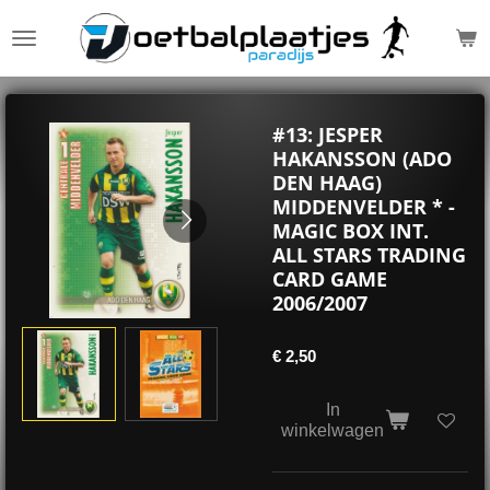
Ga
direct
naar
de
hoofdinhoud
#13: JESPER
HAKANSSON (ADO
DEN HAAG)
MIDDENVELDER * -
MAGIC BOX INT.
ALL STARS TRADING
CARD GAME
2006/2007
€ 2,50
In
winkelwagen