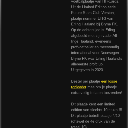
voetbalplaatje van HH-Cards.
Uit de Limited Edition serie
Future Stars Club Version,
plaatje nummer EH-3 van
Erling Haaland bij Bryne FK.
Op de achterzijde is Erling
afgebeeld met zijn vader Alf
Inge Haaland, eveneens
profvoetballer en meervoudig
international voor Noorwegen.
Bryne FK was Erling Haaland's
allereerste profclub.
Uitgegeven in 2020.
Bestel per plaatje
een losse
toploader
mee om je plaatje
extra veilig te laten toezenden!
Dit plaatje kent een limited
edition van slechts 10 stuks !!!
Dit plaatje betreft plaatje 4/10
(oftewel de 4e druk van de
totaal 10).