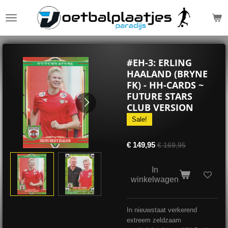
Ga
direct
naar
de
hoofdinhoud
#EH-3: ERLING
HAALAND (BRYNE
FK) - HH-CARDS ~
FUTURE STARS
CLUB VERSION
Sale!
€ 149,95
€ 169,95
In
winkelwagen
In nieuwstaat verkerend
extreem zeldzaam