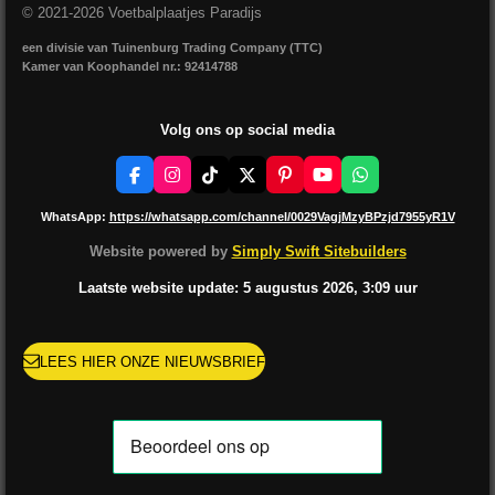
© 2021-2026 Voetbalplaatjes Paradijs
een divisie van Tuinenburg Trading Company (TTC)
Kamer van Koophandel nr.: 92414788
Volg ons op social media
F
I
T
X
P
Y
W
a
n
i
i
o
h
c
s
k
n
u
a
WhatsApp:
https://whatsapp.com/channel/0029VagjMzyBPzjd7955yR1V
e
t
T
t
T
t
b
a
o
e
u
s
Website powered by
Simply Swift Sitebuilders
o
g
k
r
b
A
o
r
e
e
p
Laatste website update: 5 augustus
2026, 3:09
uur
k
a
s
p
m
t
LEES HIER ONZE NIEUWSBRIEF