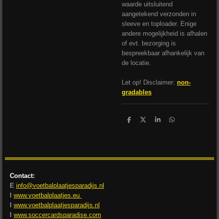
waarde uitsluitend
aangetekend verzonden in
sleeve en toploader. Enige
andere mogelijkheid is afhalen
of evt. bezorging is
bespreekbaar afhankelijk van
de locatie.
Let op! Disclaimer:
non-
gradables
D
D
S
D
e
e
h
e
l
e
a
l
e
l
r
e
n
e
n
Contact:
E
info@voetbalplaatjesparadijs.nl
I
www.voetbalplaatjes.eu
I
www.voetbalplaatjesparadijs.nl
I
www.soccercardsparadise.com