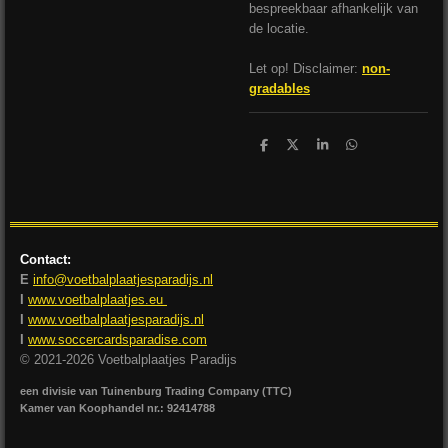
bespreekbaar afhankelijk van
de locatie.
Let op! Disclaimer:
non-
gradables
D
D
S
D
e
e
h
e
l
e
a
l
e
l
r
e
n
e
n
Contact:
E
info@voetbalplaatjesparadijs.nl
I
www.voetbalplaatjes.eu
I
www.voetbalplaatjesparadijs.nl
I
www.soccercardsparadise.com
© 2021-2026 Voetbalplaatjes Paradijs
een divisie van Tuinenburg Trading Company (TTC)
Kamer van Koophandel nr.: 92414788