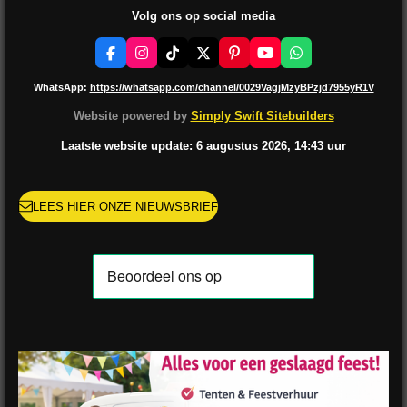
Volg ons op social media
F
I
T
X
P
Y
W
a
n
i
i
o
h
c
s
k
n
u
a
WhatsApp:
https://whatsapp.com/channel/0029VagjMzyBPzjd7955yR1V
e
t
T
t
T
t
b
a
o
e
u
s
Website powered by
Simply Swift Sitebuilders
o
g
k
r
b
A
o
r
e
e
p
Laatste website update: 6 augustus
2026, 14:43
uur
k
a
s
p
m
t
LEES HIER ONZE NIEUWSBRIEF