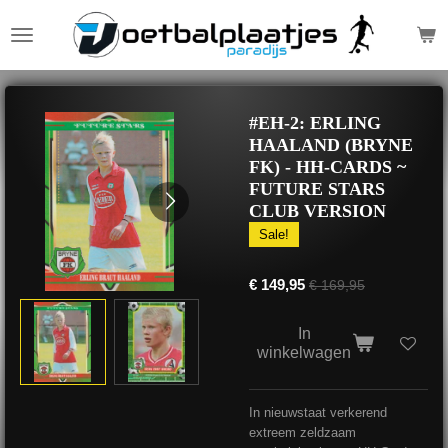
Ga
direct
naar
de
hoofdinhoud
#EH-2: ERLING
HAALAND (BRYNE
FK) - HH-CARDS ~
FUTURE STARS
CLUB VERSION
Sale!
€ 149,95
€ 169,95
In
winkelwagen
In nieuwstaat verkerend
extreem zeldzaam