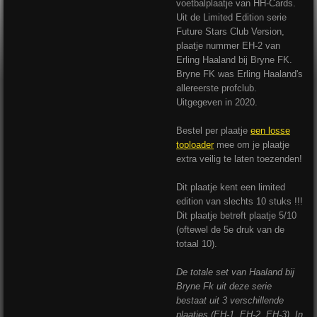
voetbalplaatje van HH-Cards.
Uit de Limited Edition serie
Future Stars Club Version,
plaatje nummer EH-2 van
Erling Haaland bij Bryne FK.
Bryne FK was Erling Haaland's
allereerste profclub.
Uitgegeven in 2020.
Bestel per plaatje
een losse
toploader
mee om je plaatje
extra veilig te laten toezenden!
Dit plaatje kent een limited
edition van slechts 10 stuks !!!
Dit plaatje betreft plaatje 5/10
(oftewel de 5e druk van de
totaal 10).
De totale set van Haaland bij
Bryne Fk uit deze serie
bestaat uit 3 verschillende
plaatjes (EH-1, EH-2, EH-3). In