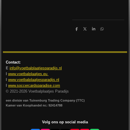
D
D
S
D
e
e
h
e
l
e
a
l
e
l
r
e
n
e
n
Contact:
E
info@voetbalplaatjesparadijs.nl
I
www.voetbalplaatjes.eu
I
www.voetbalplaatjesparadijs.nl
I
www.soccercardsparadise.com
© 2021-2026 Voetbalplaatjes Paradijs
een divisie van Tuinenburg Trading Company (TTC)
Kamer van Koophandel nr.: 92414788
Volg ons op social media