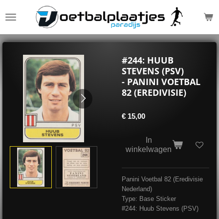
Ga
direct
naar
de
hoofdinhoud
#244: HUUB
STEVENS (PSV)
- PANINI VOETBAL
82 (EREDIVISIE)
€ 15,00
In
winkelwagen
Panini Voetbal 82 (Eredivisie
Nederland)
Type: Base Sticker
#244: Huub Stevens (PSV)