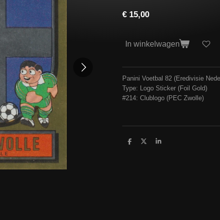
€ 15,00
In winkelwagen
Panini Voetbal 82 (Eredivisie Nede
Type: Logo Sticker (Foil Gold)
#214: Clublogo (PEC Zwolle)
D
D
S
e
e
h
l
e
a
e
l
r
n
e