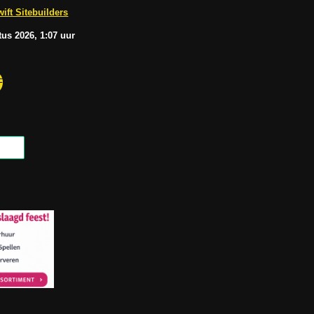
b
A
ift Sitebuilders
e
p
p
tus
2026, 1:07
uur
F