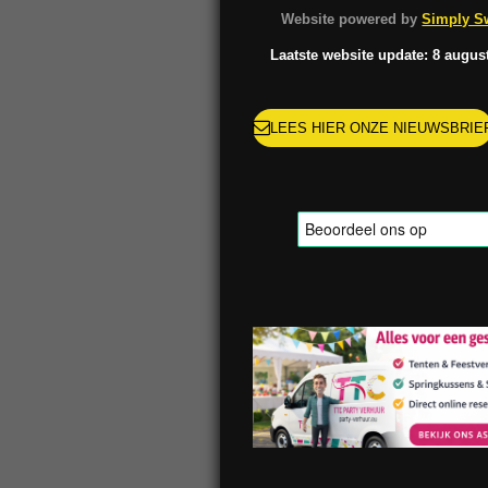
o
g
k
r
Website powered by
Simply Sw
o
r
e
k
a
s
Laatste website update: 8 augus
m
t
LEES HIER ONZE NIEUWSBRIE