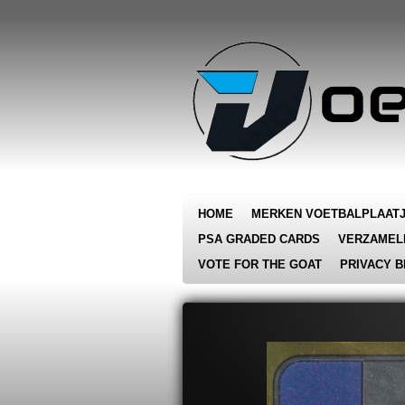
Ga
direct
naar
de
hoofdinhoud
HOME
MERKEN VOETBALPLAAT
PSA GRADED CARDS
VERZAMEL
VOTE FOR THE GOAT
PRIVACY B