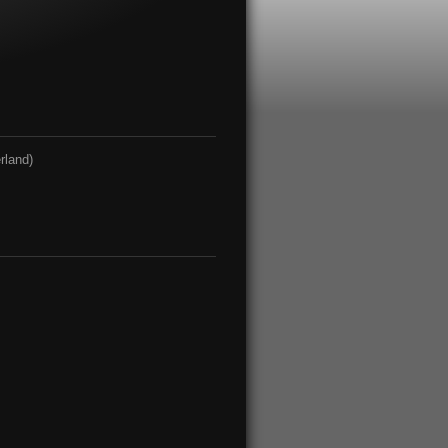
rland)