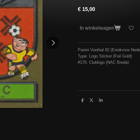
€ 15,00
In winkelwagen
Panini Voetbal 82 (Eredivisie Nede
Type: Logo Sticker (Foil Gold)
#176: Clublogo (NAC Breda)
D
D
S
e
e
h
l
e
a
e
l
r
n
e