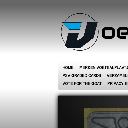
Ga
direct
naar
de
hoofdinhoud
HOME
MERKEN VOETBALPLAAT
PSA GRADED CARDS
VERZAMEL
VOTE FOR THE GOAT
PRIVACY B