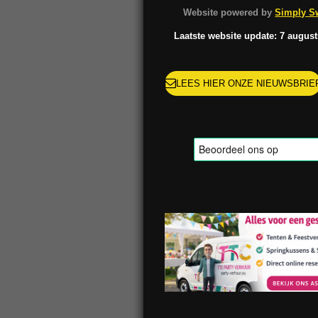
o
g
k
r
Website powered by
Simply Sw
o
r
e
k
a
s
Laatste website update: 7 augus
m
t
LEES HIER ONZE NIEUWSBRIE