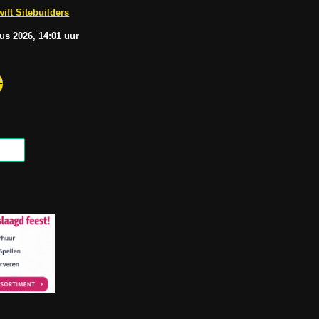
b
A
ift Sitebuilders
e
p
p
tus
2026, 14:01
uur
F