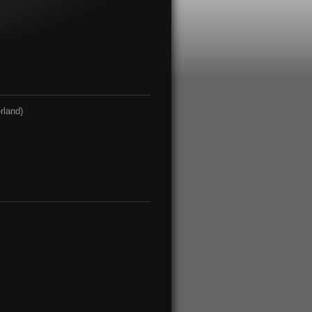
rland)