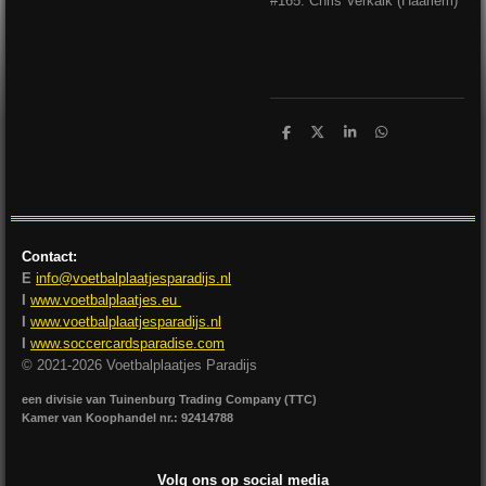
#165: Chris Verkaik (Haarlem)
D
D
S
D
e
e
h
e
l
e
a
l
e
l
r
e
n
e
n
Contact:
E
info@voetbalplaatjesparadijs.nl
I
www.voetbalplaatjes.eu
I
www.voetbalplaatjesparadijs.nl
I
www.soccercardsparadise.com
© 2021-2026 Voetbalplaatjes Paradijs
een divisie van Tuinenburg Trading Company (TTC)
Kamer van Koophandel nr.: 92414788
Volg ons op social media