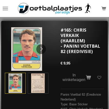
Ga
direct
naar
de
hoofdinhoud
#165: CHRIS
VERKAIK
(HAARLEM)
- PANINI VOETBAL
82 (EREDIVISIE)
€ 9,95
In
winkelwagen
Panini Voetbal 82 (Eredivisie
Nederland)
Type: Base Sticker