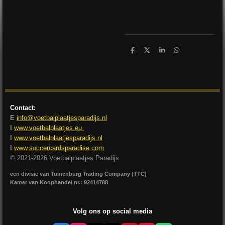
D
D
S
D
e
e
h
e
l
e
a
l
e
l
r
e
n
e
n
Contact:
E
info@voetbalplaatjesparadijs.nl
I
www.voetbalplaatjes.eu
I
www.voetbalplaatjesparadijs.nl
I
www.soccercardsparadise.com
© 2021-2026 Voetbalplaatjes Paradijs
een divisie van Tuinenburg Trading Company (TTC)
Kamer van Koophandel nr.: 92414788
Volg ons op social media