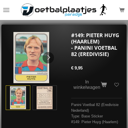
Ga
direct
naar
de
hoofdinhoud
#149: PIETER HUYG
(HAARLEM)
- PANINI VOETBAL
82 (EREDIVISIE)
€ 9,95
In
winkelwagen
Panini Voetbal 82 (Eredivisie
Nederland)
Type: Base Sticker
#149: Pieter Huyg (Haarlem)