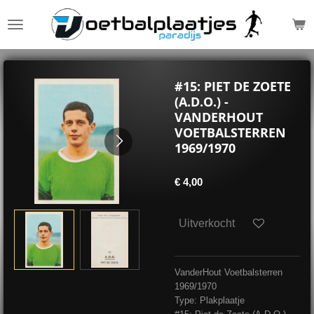
Ga
direct
naar
de
hoofdinhoud
#15: PIET DE ZOETE
(A.D.O.) -
VANDERHOUT
VOETBALSTERREN
1969/1970
€ 4,00
Uitverkocht
VanderHout Voetbalsterren
1969/1970
Type: Plakplaatje