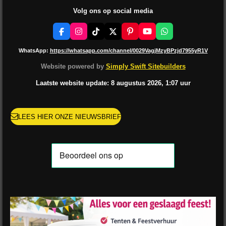
Volg ons op social media
F
I
T
X
P
Y
W
a
n
i
i
o
h
c
s
k
n
u
a
WhatsApp:
https://whatsapp.com/channel/0029VagjMzyBPzjd7955yR1V
e
t
T
t
T
t
b
a
o
e
u
s
Website powered by
Simply Swift Sitebuilders
o
g
k
r
b
A
o
r
e
e
p
Laatste website update: 8 augustus
2026, 1:07
uur
k
a
s
p
m
t
LEES HIER ONZE NIEUWSBRIEF