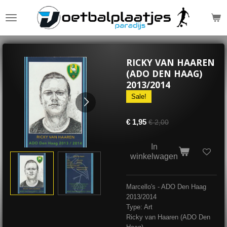
Ga
direct
naar
de
hoofdinhoud
RICKY VAN HAAREN
(ADO DEN HAAG)
2013/2014
Sale!
€ 1,95
€ 2,00
In
winkelwagen
Marcello's - ADO Den Haag
2013/2014
Type: Art
Ricky van Haaren (ADO Den