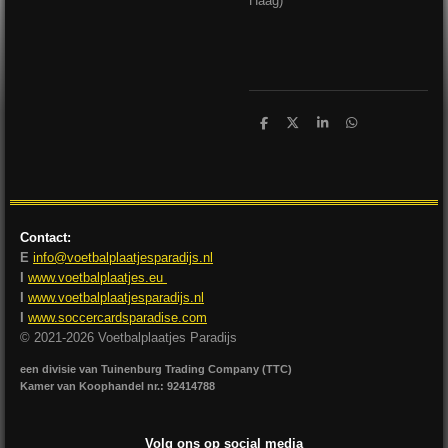
Haag)
D
D
S
D
e
e
h
e
l
e
a
l
e
l
r
e
n
e
n
Contact:
E
info@voetbalplaatjesparadijs.nl
I
www.voetbalplaatjes.eu
I
www.voetbalplaatjesparadijs.nl
I
www.soccercardsparadise.com
© 2021-2026 Voetbalplaatjes Paradijs
een divisie van Tuinenburg Trading Company (TTC)
Kamer van Koophandel nr.: 92414788
Volg ons op social media