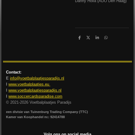
Danny Holla (ADO Den Haag)
D
D
S
D
e
e
h
e
l
e
a
l
e
l
r
e
n
e
n
Contact:
E
info@voetbalplaatjesparadijs.nl
I
www.voetbalplaatjes.eu
I
www.voetbalplaatjesparadijs.nl
I
www.soccercardsparadise.com
© 2021-2026 Voetbalplaatjes Paradijs
een divisie van Tuinenburg Trading Company (TTC)
Kamer van Koophandel nr.: 92414788
Volg ons op social media