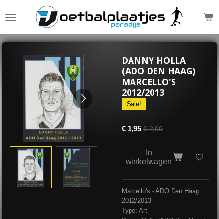
Ga
direct
naar
de
hoofdinhoud
DANNY HOLLA
(ADO DEN HAAG)
MARCELLO'S
2012/2013
Sale!
€ 1,95
€ 2,00
In
winkelwagen
Marcello's - ADO Den Haag
2012/2013
Type: Art