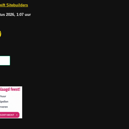
b
A
ift Sitebuilders
e
p
p
tus
2026, 1:07
uur
F