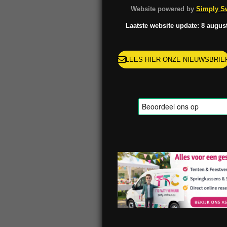
o
g
k
r
Website powered by
Simply Sw
o
r
e
k
a
s
Laatste website update: 8 augus
m
t
LEES HIER ONZE NIEUWSBRIE