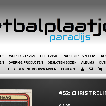
JES
WORLD CUP 2026
EREDIVISIE
POPULAIRE SPELERS
RO
EN
OVERIGE PRODUCTEN
GESLOTEN BOXEN
ALBUMS
OUT
ELEID
ALGEMENE VOORWAARDEN
CONTACT
#52: CHRIS TREL
€ 4,95