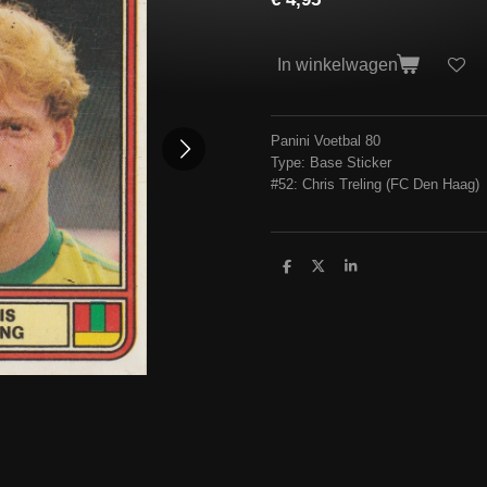
In winkelwagen
Panini Voetbal 80
Type: Base Sticker
#52: Chris Treling (FC Den Haag)
D
D
S
e
e
h
l
e
a
e
l
r
n
e