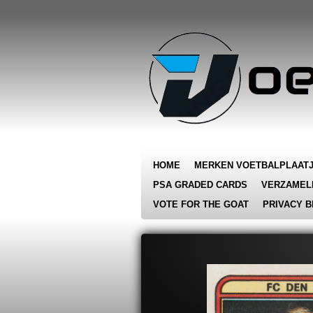
Ga
direct
naar
de
hoofdinhoud
HOME
MERKEN VOETBALPLAAT
PSA GRADED CARDS
VERZAMEL
VOTE FOR THE GOAT
PRIVACY B