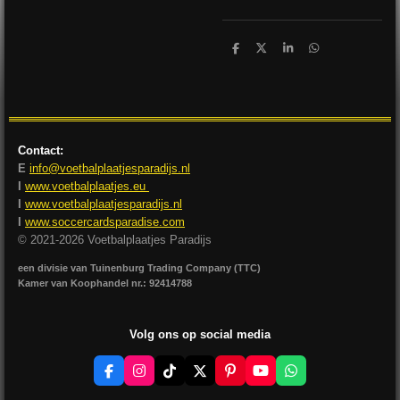
D
D
S
D
e
e
h
e
l
e
a
l
e
l
r
e
n
e
n
Contact:
E
info@voetbalplaatjesparadijs.nl
I
www.voetbalplaatjes.eu
I
www.voetbalplaatjesparadijs.nl
I
www.soccercardsparadise.com
© 2021-2026 Voetbalplaatjes Paradijs
een divisie van Tuinenburg Trading Company (TTC)
Kamer van Koophandel nr.: 92414788
Volg ons op social media
F
I
T
X
P
Y
W
a
n
i
i
o
h