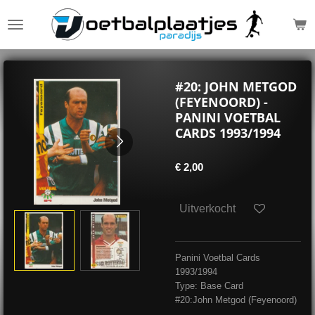
Ga
direct
naar
de
hoofdinhoud
#20: JOHN METGOD
(FEYENOORD) -
PANINI VOETBAL
CARDS 1993/1994
€ 2,00
Uitverkocht
Panini Voetbal Cards
1993/1994
Type: Base Card
#20:John Metgod (Feyenoord)