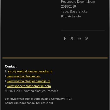
Feyenoord Droomalbum
2018/2019
Type: Base Sticker
#43: Actiefoto
D
D
S
D
e
e
h
e
l
e
a
l
e
l
r
e
n
e
n
Contact:
E
info@voetbalplaatjesparadijs.nl
I
www.voetbalplaatjes.eu
I
www.voetbalplaatjesparadijs.nl
I
www.soccercardsparadise.com
© 2021-2026 Voetbalplaatjes Paradijs
een divisie van Tuinenburg Trading Company (TTC)
Kamer van Koophandel nr.: 92414788