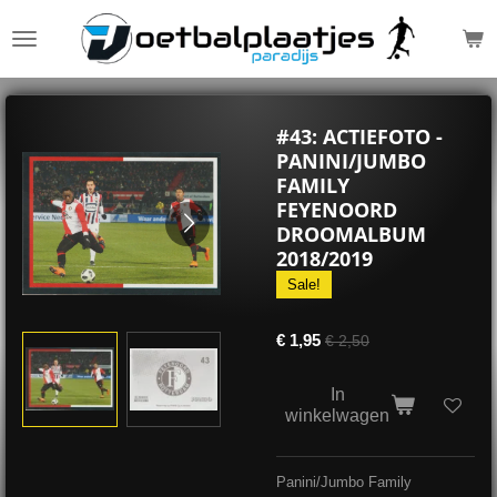
Ga
direct
naar
de
hoofdinhoud
#43: ACTIEFOTO -
PANINI/JUMBO
FAMILY
FEYENOORD
DROOMALBUM
2018/2019
Sale!
€ 1,95
€ 2,50
In
winkelwagen
Panini/Jumbo Family