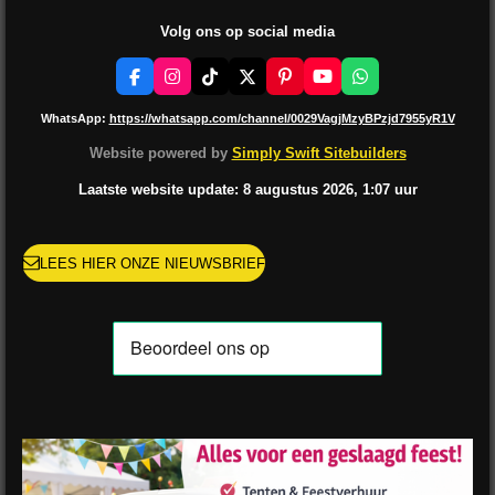
Volg ons op social media
F
I
T
X
P
Y
W
a
n
i
i
o
h
c
s
k
n
u
a
WhatsApp:
https://whatsapp.com/channel/0029VagjMzyBPzjd7955yR1V
e
t
T
t
T
t
b
a
o
e
u
s
Website powered by
Simply Swift Sitebuilders
o
g
k
r
b
A
o
r
e
e
p
Laatste website update: 8 augustus
2026, 1:07
uur
k
a
s
p
m
t
LEES HIER ONZE NIEUWSBRIEF