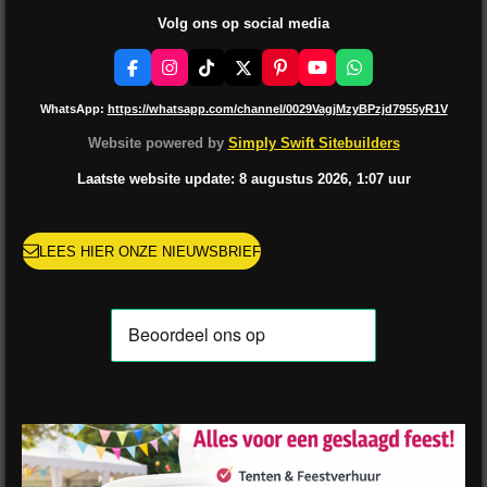
Volg ons op social media
F
I
T
X
P
Y
W
a
n
i
i
o
h
c
s
k
n
u
a
WhatsApp:
https://whatsapp.com/channel/0029VagjMzyBPzjd7955yR1V
e
t
T
t
T
t
b
a
o
e
u
s
Website powered by
Simply Swift Sitebuilders
o
g
k
r
b
A
o
r
e
e
p
Laatste website update: 8 augustus
2026, 1:07
uur
k
a
s
p
m
t
LEES HIER ONZE NIEUWSBRIEF