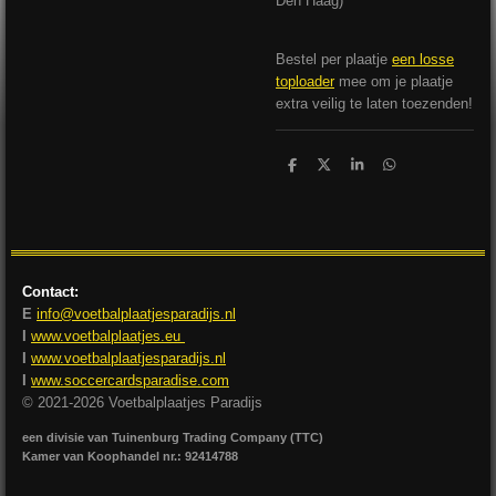
Den Haag)
Bestel per plaatje
een losse
toploader
mee om je plaatje
extra veilig te laten toezenden!
D
D
S
D
e
e
h
e
l
e
a
l
e
l
r
e
n
e
n
Contact:
E
info@voetbalplaatjesparadijs.nl
I
www.voetbalplaatjes.eu
I
www.voetbalplaatjesparadijs.nl
I
www.soccercardsparadise.com
© 2021-2026 Voetbalplaatjes Paradijs
een divisie van Tuinenburg Trading Company (TTC)
Kamer van Koophandel nr.: 92414788