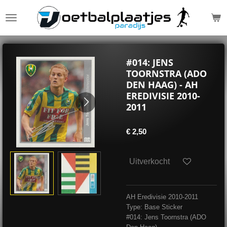
Ga
direct
naar
de
hoofdinhoud
#014: JENS
TOORNSTRA (ADO
DEN HAAG) - AH
EREDIVISIE 2010-
2011
€ 2,50
Uitverkocht
AH Eredivisie 2010-2011
Type: Base Sticker
#014: Jens Toornstra (ADO