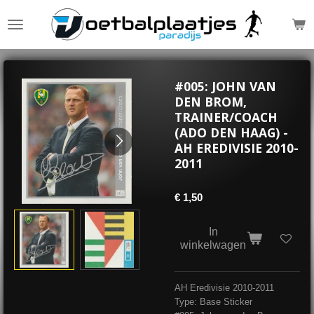
Ga
direct
naar
de
hoofdinhoud
#005: JOHN VAN
DEN BROM,
TRAINER/COACH
(ADO DEN HAAG) -
AH EREDIVISIE 2010-
2011
€ 1,50
In
winkelwagen
AH Eredivisie 2010-2011
Type: Base Sticker