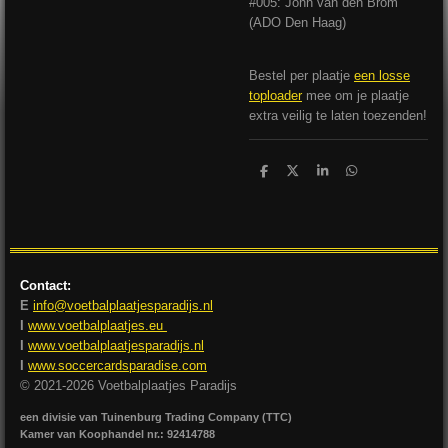
#005: John van den Brom
(ADO Den Haag)
Bestel per plaatje
een losse
toploader
mee om je plaatje
extra veilig te laten toezenden!
D
D
S
D
e
e
h
e
l
e
a
l
e
l
r
e
n
e
n
Contact:
E
info@voetbalplaatjesparadijs.nl
I
www.voetbalplaatjes.eu
I
www.voetbalplaatjesparadijs.nl
I
www.soccercardsparadise.com
© 2021-2026 Voetbalplaatjes Paradijs
een divisie van Tuinenburg Trading Company (TTC)
Kamer van Koophandel nr.: 92414788