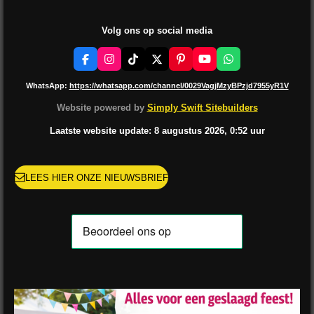
Volg ons op social media
F
I
T
X
P
Y
W
a
n
i
i
o
h
c
s
k
n
u
a
WhatsApp:
https://whatsapp.com/channel/0029VagjMzyBPzjd7955yR1V
e
t
T
t
T
t
b
a
o
e
u
s
Website powered by
Simply Swift Sitebuilders
o
g
k
r
b
A
o
r
e
e
p
Laatste website update: 8 augustus
2026, 0:52
uur
k
a
s
p
m
t
LEES HIER ONZE NIEUWSBRIEF