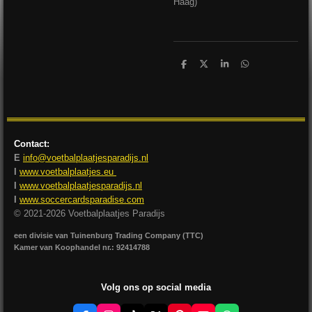
Haag)
D
D
S
D
e
e
h
e
l
e
a
l
e
l
r
e
n
e
n
Contact:
E
info@voetbalplaatjesparadijs.nl
I
www.voetbalplaatjes.eu
I
www.voetbalplaatjesparadijs.nl
I
www.soccercardsparadise.com
© 2021-2026 Voetbalplaatjes Paradijs
een divisie van Tuinenburg Trading Company (TTC)
Kamer van Koophandel nr.: 92414788
Volg ons op social media