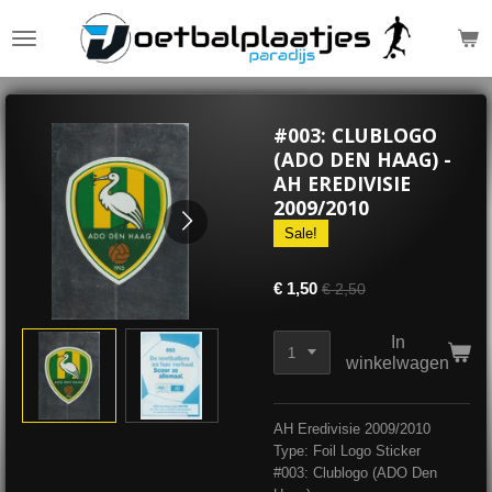
Ga
direct
naar
de
hoofdinhoud
#003: CLUBLOGO
(ADO DEN HAAG) -
AH EREDIVISIE
2009/2010
Sale!
€ 1,50
€ 2,50
In
winkelwagen
AH Eredivisie 2009/2010
Type: Foil Logo Sticker
#003: Clublogo (ADO Den