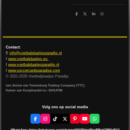
D
D
S
D
e
e
h
e
l
e
a
l
e
l
r
e
n
e
n
Contact:
E
info@voetbalplaatjesparadijs.nl
I
www.voetbalplaatjes.eu
I
www.voetbalplaatjesparadijs.nl
I
www.soccercardsparadise.com
© 2021-2026 Voetbalplaatjes Paradijs
een divisie van Tuinenburg Trading Company (TTC)
Kamer van Koophandel nr.: 92414788
Volg ons op social media
F
I
T
X
P
Y
W
a
n
i
i
o
h
c
s
k
n
u
a
WhatsApp:
https://whatsapp.com/channel/0029VagjMzyBPzjd7955yR1V