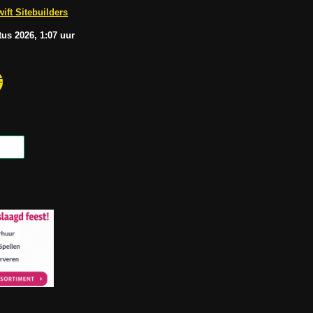
b
A
ift Sitebuilders
e
p
p
tus
2026, 1:07
uur
F