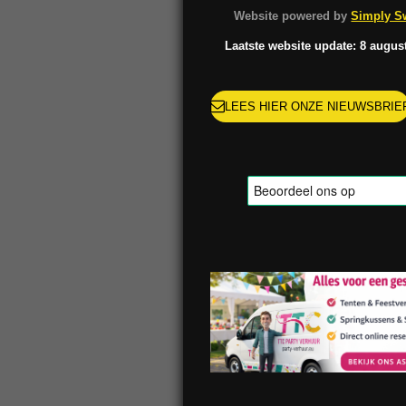
o
g
k
r
Website powered by
Simply Sw
o
r
e
k
a
s
Laatste website update: 8 augus
m
t
LEES HIER ONZE NIEUWSBRIE