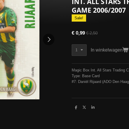
INT. ALL STARS 
GAME 2006/2007
Sale!
€ 0,99
€ 2,50
In winkelwagen
Magic Box Int. All Stars Trading
Type: Base Card
#7: Daniël Rijaard (ADO Den Haag
D
D
S
e
e
h
l
e
a
e
l
r
n
e