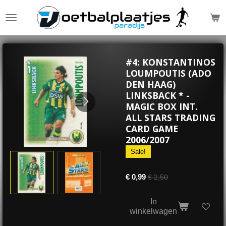
Ga
direct
naar
de
hoofdinhoud
#4: KONSTANTINOS
LOUMPOUTIS (ADO
DEN HAAG)
LINKSBACK * -
MAGIC BOX INT.
ALL STARS TRADING
CARD GAME
2006/2007
Sale!
€ 0,99
€ 2,50
In
winkelwagen