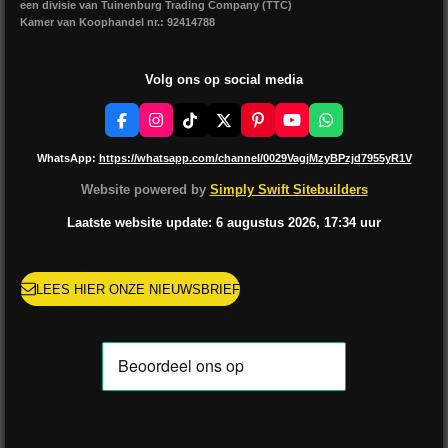
een divisie van Tuinenburg Trading Company (TTC)
Kamer van Koophandel nr.: 92414788
Volg ons op social media
F
I
T
X
P
Y
W
a
n
i
i
o
h
c
s
k
n
u
a
WhatsApp:
https://whatsapp.com/channel/0029VagjMzyBPzjd7955yR1V
e
t
T
t
T
t
b
a
o
e
u
s
Website powered by
Simply Swift Sitebuilders
o
g
k
r
b
A
o
r
e
e
p
Laatste website update: 6 augustus
2026, 17:34
uur
k
a
s
p
m
t
LEES HIER ONZE NIEUWSBRIEF