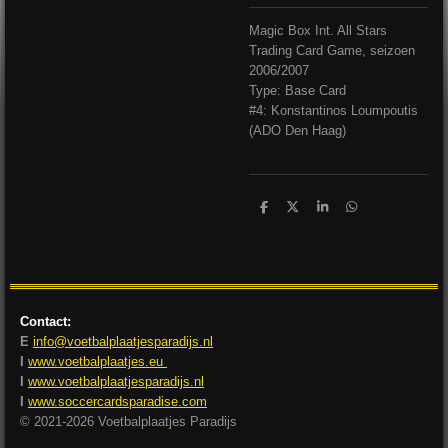
Magic Box Int. All Stars
Trading Card Game, seizoen
2006/2007
Type: Base Card
#4: Konstantinos Loumpoutis
(ADO Den Haag)
D
D
S
D
e
e
h
e
l
e
a
l
e
l
r
e
n
e
n
Contact:
E
info@voetbalplaatjesparadijs.nl
I
www.voetbalplaatjes.eu
I
www.voetbalplaatjesparadijs.nl
I
www.soccercardsparadise.com
© 2021-2026 Voetbalplaatjes Paradijs