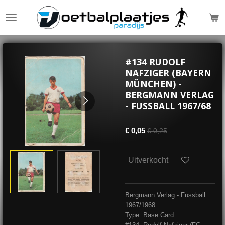
Ga
direct
naar
de
hoofdinhoud
#134 RUDOLF
NAFZIGER (BAYERN
MÜNCHEN) -
BERGMANN VERLAG
- FUSSBALL 1967/68
€ 0,05
€ 0,25
Uitverkocht
Bergmann Verlag - Fussball
1967/1968
Type: Base Card