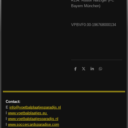
#134: Rudolf Nafziger (FC
Bayern München)
VPBVF0.00-196768000134
D
D
S
D
e
e
h
e
l
e
a
l
e
l
r
e
n
e
n
Contact:
E
info@voetbalplaatjesparadijs.nl
I
www.voetbalplaatjes.eu
I
www.voetbalplaatjesparadijs.nl
I
www.soccercardsparadise.com