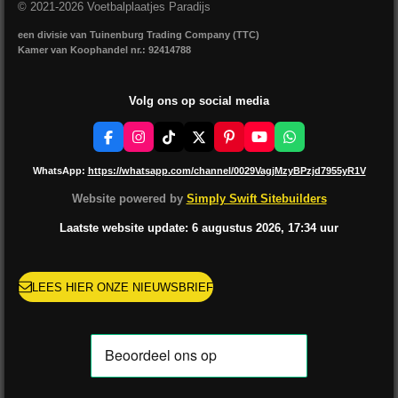
© 2021-2026 Voetbalplaatjes Paradijs
een divisie van Tuinenburg Trading Company (TTC)
Kamer van Koophandel nr.: 92414788
Volg ons op social media
F
I
T
X
P
Y
W
a
n
i
i
o
h
c
s
k
n
u
a
WhatsApp:
https://whatsapp.com/channel/0029VagjMzyBPzjd7955yR1V
e
t
T
t
T
t
b
a
o
e
u
s
Website powered by
Simply Swift Sitebuilders
o
g
k
r
b
A
o
r
e
e
p
Laatste website update: 6 augustus
2026, 17:34
uur
k
a
s
p
m
t
LEES HIER ONZE NIEUWSBRIEF