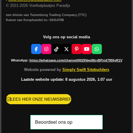
© 2021-2026 Voetbalplaatjes Paradijs
een divisie van Tuinenburg Trading Company (TTC)
Kamer van Koophandel nr.: 92414788
Volg ons op social media
F
I
T
X
P
Y
W
a
n
i
i
o
h
c
s
k
n
u
a
WhatsApp:
https://whatsapp.com/channel/0029VagjMzyBPzjd7955yR1V
e
t
T
t
T
t
b
a
o
e
u
s
Website powered by
Simply Swift Sitebuilders
o
g
k
r
b
A
o
r
e
e
p
Laatste website update: 8 augustus
2026, 1:07
uur
k
a
s
p
m
t
LEES HIER ONZE NIEUWSBRIEF