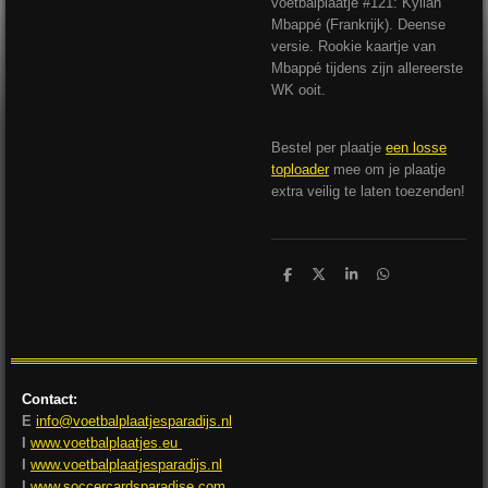
voetbalplaatje #121: Kylian
Mbappé (Frankrijk). Deense
versie. Rookie kaartje van
Mbappé tijdens zijn allereerste
WK ooit.
Bestel per plaatje
een losse
toploader
mee om je plaatje
extra veilig te laten toezenden!
D
D
S
D
e
e
h
e
l
e
a
l
e
l
r
e
n
e
n
Contact:
E
info@voetbalplaatjesparadijs.nl
I
www.voetbalplaatjes.eu
I
www.voetbalplaatjesparadijs.nl
I
www.soccercardsparadise.com