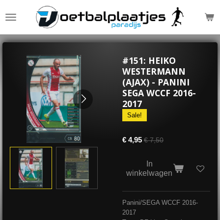
Ga
direct
naar
de
hoofdinhoud
#151: HEIKO
WESTERMANN
(AJAX) - PANINI
SEGA WCCF 2016-
2017
Sale!
€ 4,95
€ 7,50
In
winkelwagen
Panini/SEGA WCCF 2016-
2017