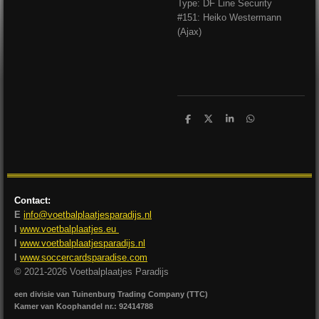
Type: DF Line Security
#151: Heiko Westermann
(Ajax)
D
D
S
D
e
e
h
e
l
e
a
l
e
l
r
e
n
e
n
Contact:
E
info@voetbalplaatjesparadijs.nl
I
www.voetbalplaatjes.eu
I
www.voetbalplaatjesparadijs.nl
I
www.soccercardsparadise.com
© 2021-2026 Voetbalplaatjes Paradijs
een divisie van Tuinenburg Trading Company (TTC)
Kamer van Koophandel nr.: 92414788