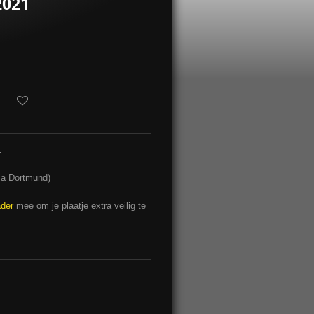
2021
1
ia Dortmund)
ader
mee om je plaatje extra veilig te