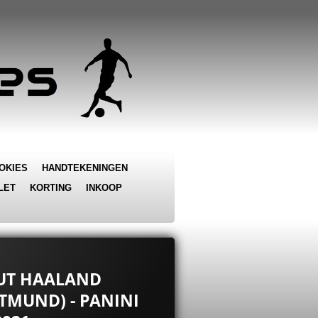
OKIES
HANDTEKENINGEN
LET
KORTING
INKOOP
AUT HAALAND
TMUND) - PANINI