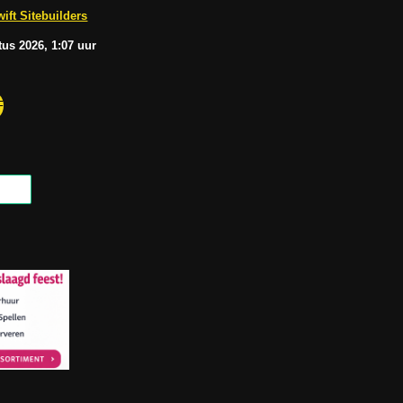
b
A
ift Sitebuilders
e
p
p
tus
2026, 1:07
uur
F