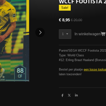
WCCF FOOTISTA 
Sale!
€ 8,95
€ 20,00
In winkelwagen
Panini/SEGA WCCF Footista 202
Type: World Class
#12: Erling Braut Haaland (Boruss
Bestel per plaatje
een losse toplo
laten toezenden!
D
D
S
e
e
h
l
e
a
e
l
r