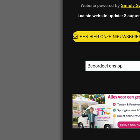
o
g
k
r
Website powered by
Simply Sw
o
r
e
k
a
s
Laatste website update: 8 augus
m
t
LEES HIER ONZE NIEUWSBRIE