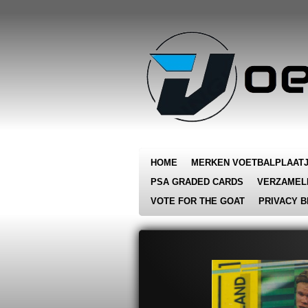
Ga
direct
naar
de
hoofdinhoud
HOME
MERKEN VOETBALPLAAT
PSA GRADED CARDS
VERZAMEL
VOTE FOR THE GOAT
PRIVACY B