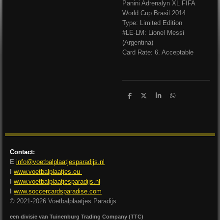
Panini Adrenalyn XL FIFA
World Cup Brasil 2014
Type: Limited Edition
#LE-LM: Lionel Messi
(Argentina)
Card Rate: 6. Acceptable
D
D
S
D
e
e
h
e
l
e
a
l
e
l
r
e
n
e
n
Contact:
E
info@voetbalplaatjesparadijs.nl
I
www.voetbalplaatjes.eu
I
www.voetbalplaatjesparadijs.nl
I
www.soccercardsparadise.com
© 2021-2026 Voetbalplaatjes Paradijs
een divisie van Tuinenburg Trading Company (TTC)