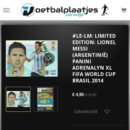
Ga
direct
naar
de
hoofdinhoud
#LE-LM: LIMITED
EDITION: LIONEL
MESSI
(ARGENTINIË)
PANINI
ADRENALYN XL
FIFA WORLD CUP
BRASIL 2014
€ 4,95
€ 9,95
Uitverkocht