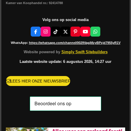
Kamer van Koophandel nr.: 92414788
Volg ons op social media
F
I
T
X
P
Y
W
a
n
i
i
o
h
c
s
k
n
u
a
WhatsApp:
https://whatsapp.com/channel/0029VagjMzyBPzjd7955yR1V
e
t
T
t
T
t
b
a
o
e
u
s
Website powered by
Simply Swift Sitebuilders
o
g
k
r
b
A
o
r
e
e
p
Laatste website update: 6 augustus
2026, 14:27
uur
k
a
s
p
m
t
LEES HIER ONZE NIEUWSBRIEF