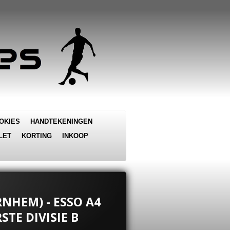
OKIES
HANDTEKENINGEN
LET
KORTING
INKOOP
RNHEM) - ESSO A4
STE DIVISIE B