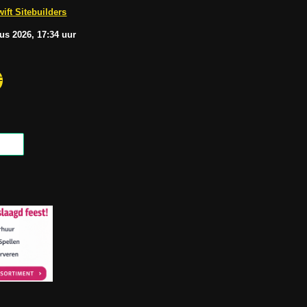
b
A
ift Sitebuilders
e
p
p
tus
2026, 17:34
uur
F