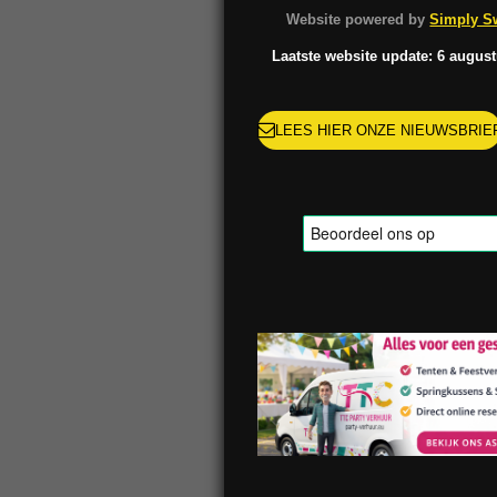
o
g
k
r
Website powered by
Simply Sw
o
r
e
k
a
s
Laatste website update: 6 augus
m
t
LEES HIER ONZE NIEUWSBRIE