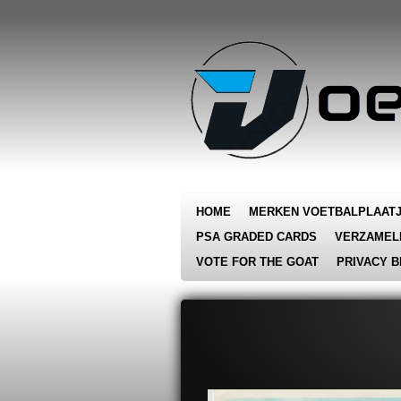
Ga
direct
naar
de
hoofdinhoud
HOME
MERKEN VOETBALPLAAT
PSA GRADED CARDS
VERZAMEL
VOTE FOR THE GOAT
PRIVACY B