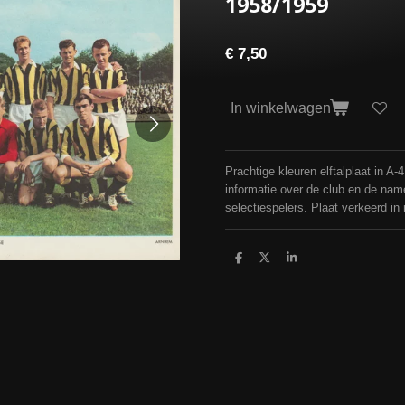
1958/1959
€ 7,50
In winkelwagen
Prachtige kleuren elftalplaat in A-
informatie over de club en de na
selectiespelers. Plaat verkeerd in
D
D
S
e
e
h
l
e
a
e
l
r
n
e