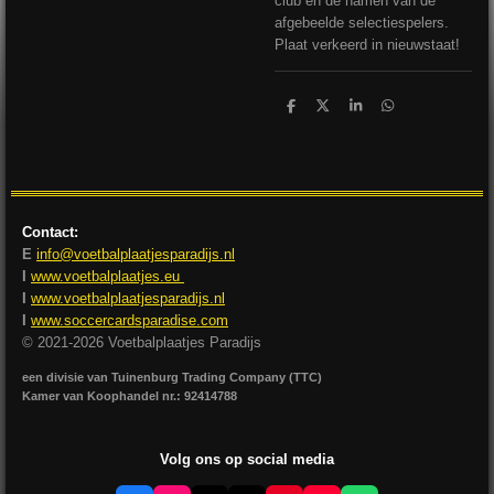
club en de namen van de
afgebeelde selectiespelers.
Plaat verkeerd in nieuwstaat!
D
D
S
D
e
e
h
e
l
e
a
l
e
l
r
e
n
e
n
Contact:
E
info@voetbalplaatjesparadijs.nl
I
www.voetbalplaatjes.eu
I
www.voetbalplaatjesparadijs.nl
I
www.soccercardsparadise.com
© 2021-2026 Voetbalplaatjes Paradijs
een divisie van Tuinenburg Trading Company (TTC)
Kamer van Koophandel nr.: 92414788
Volg ons op social media