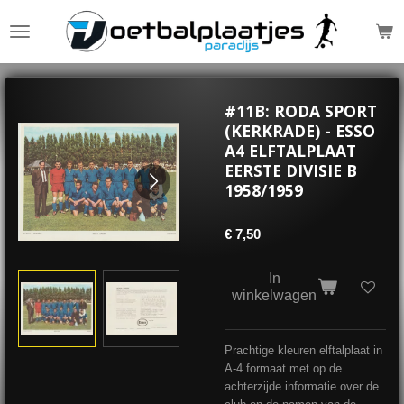
Ga
direct
naar
de
hoofdinhoud
#11B: RODA SPORT
(KERKRADE) - ESSO
A4 ELFTALPLAAT
EERSTE DIVISIE B
1958/1959
€ 7,50
In
winkelwagen
Prachtige kleuren elftalplaat in
A-4 formaat met op de
achterzijde informatie over de