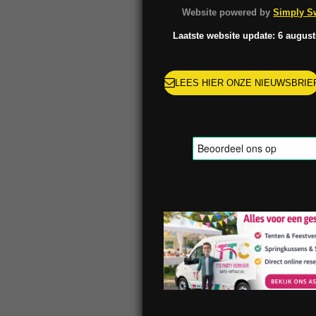
o
g
k
r
Website powered by
Simply Sw
o
r
e
k
a
s
Laatste website update: 6 augus
m
t
LEES HIER ONZE NIEUWSBRIE