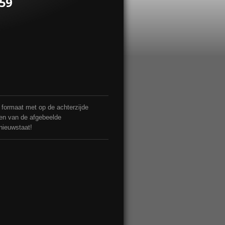
959
4 formaat met op de achterzijde
men van de afgebeelde
 nieuwstaat!