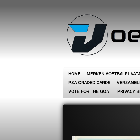
Ga
direct
naar
de
hoofdinhoud
HOME
MERKEN VOETBALPLAAT
PSA GRADED CARDS
VERZAMEL
VOTE FOR THE GOAT
PRIVACY B