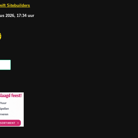
b
A
ift Sitebuilders
e
p
p
tus
2026, 17:34
uur
F