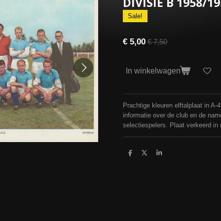
DIVISIE B 1958/1
Sale!
€ 5,00
€ 7,50
In winkelwagen
Prachtige kleuren elftalplaat in A-
informatie over de club en de na
selectiespelers. Plaat verkeerd in
D
D
S
e
e
h
l
e
a
e
l
r
n
e