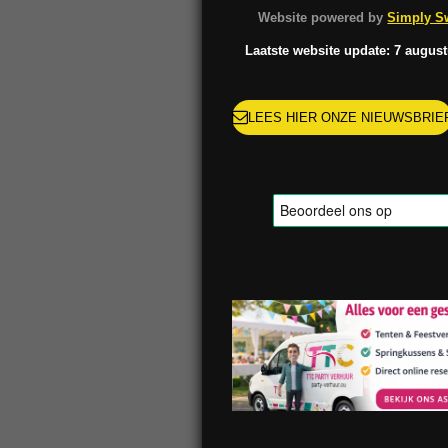
o
g
k
r
Website powered by
Simply Sw
o
r
e
k
a
s
Laatste website update: 7 augus
m
t
LEES HIER ONZE NIEUWSBRIE