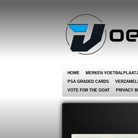
Ga
direct
naar
de
hoofdinhoud
HOME
MERKEN VOETBALPLAAT
PSA GRADED CARDS
VERZAMEL
VOTE FOR THE GOAT
PRIVACY B