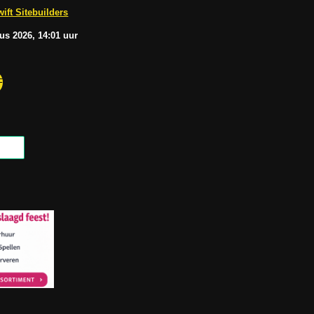
b
A
ift Sitebuilders
e
p
p
tus
2026, 14:01
uur
F