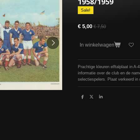
1958/1959
Sale!
€ 5,00
€ 7,50
In winkelwagen
Prachtige kleuren elftalplaat in A-
informatie over de club en de na
selectiespelers. Plaat verkeerd in
D
D
S
e
e
h
l
e
a
e
l
r
n
e