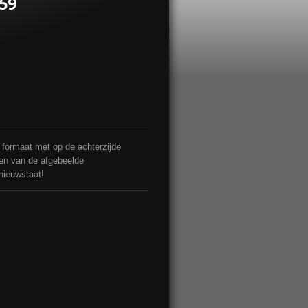
959
4 formaat met op de achterzijde
men van de afgebeelde
 nieuwstaat!