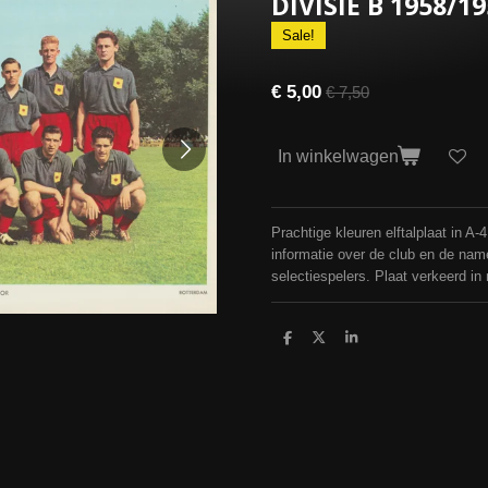
DIVISIE B 1958/1
Sale!
€ 5,00
€ 7,50
In winkelwagen
Prachtige kleuren elftalplaat in A-
informatie over de club en de na
selectiespelers. Plaat verkeerd in
D
D
S
e
e
h
l
e
a
e
l
r
n
e