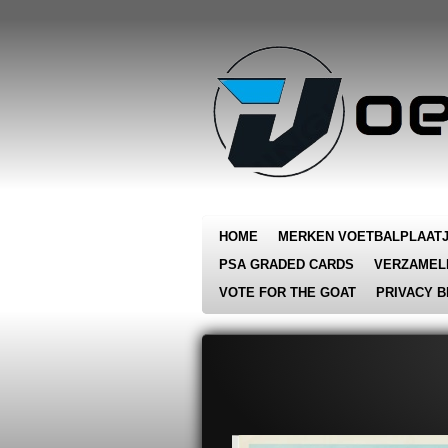
Ga
direct
naar
de
hoofdinhoud
HOME
MERKEN VOETBALPLAAT
PSA GRADED CARDS
VERZAMEL
VOTE FOR THE GOAT
PRIVACY B