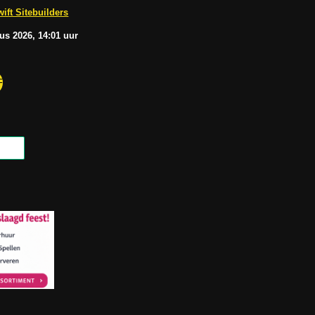
b
A
ift Sitebuilders
e
p
p
tus
2026, 14:01
uur
F