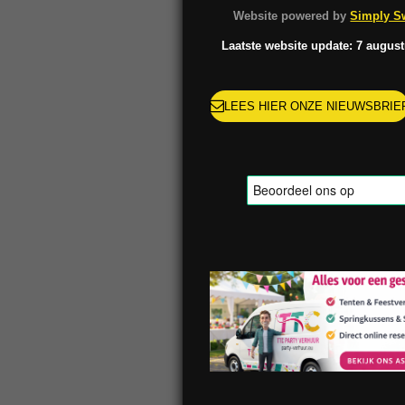
o
g
k
r
Website powered by
Simply Sw
o
r
e
k
a
s
Laatste website update: 7 augus
m
t
LEES HIER ONZE NIEUWSBRIE