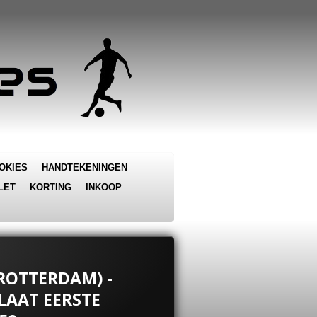
OKIES
HANDTEKENINGEN
LET
KORTING
INKOOP
(ROTTERDAM) -
LAAT EERSTE