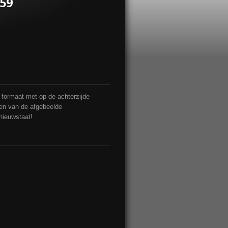
959
4 formaat met op de achterzijde
men van de afgebeelde
 nieuwstaat!