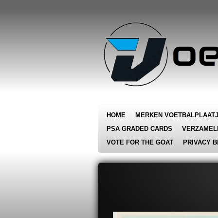
Ga
direct
naar
de
hoofdinhoud
HOME
MERKEN VOETBALPLAAT
PSA GRADED CARDS
VERZAMEL
VOTE FOR THE GOAT
PRIVACY B