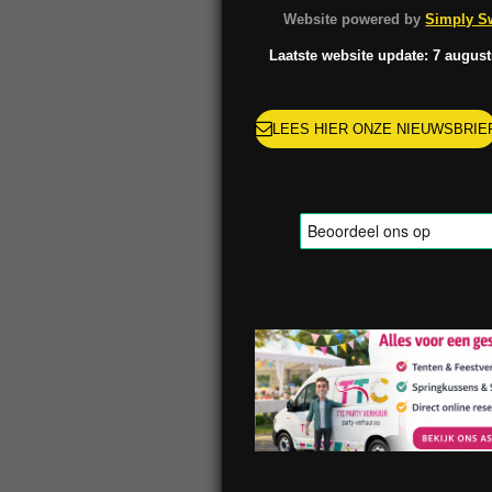
o
g
k
r
Website powered by
Simply Sw
o
r
e
k
a
s
Laatste website update: 7 augus
m
t
LEES HIER ONZE NIEUWSBRIE