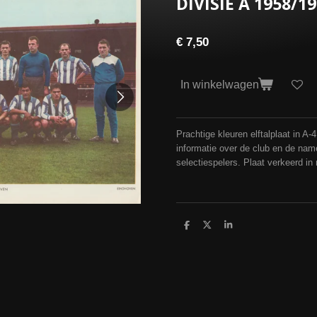
DIVISIE A 1958/1
€ 7,50
In winkelwagen
Prachtige kleuren elftalplaat in A-
informatie over de club en de na
selectiespelers. Plaat verkeerd in
D
D
S
e
e
h
l
e
a
e
l
r
n
e