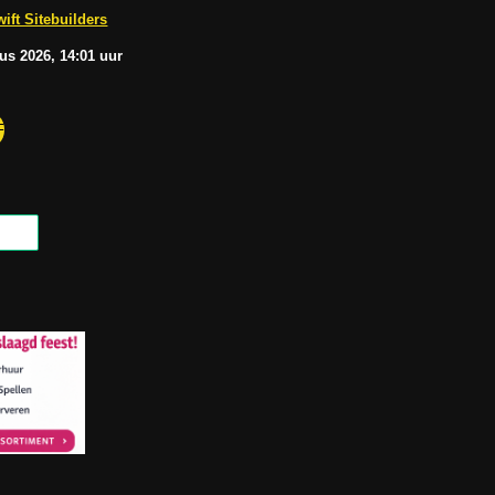
b
A
ift Sitebuilders
e
p
p
tus
2026, 14:01
uur
F