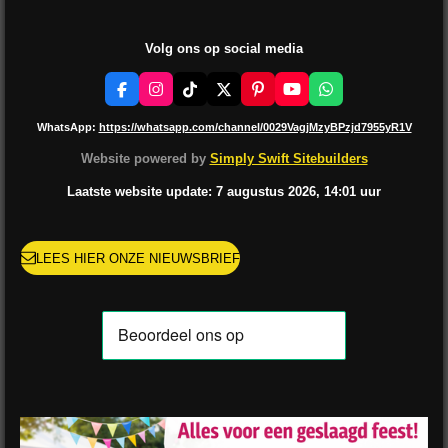
Volg ons op social media
F
I
T
X
P
Y
W
a
n
i
i
o
h
c
s
k
n
u
a
WhatsApp:
https://whatsapp.com/channel/0029VagjMzyBPzjd7955yR1V
e
t
T
t
T
t
b
a
o
e
u
s
Website powered by
Simply Swift Sitebuilders
o
g
k
r
b
A
o
r
e
e
p
Laatste website update: 7 augustus
2026, 14:01
uur
k
a
s
p
m
t
LEES HIER ONZE NIEUWSBRIEF