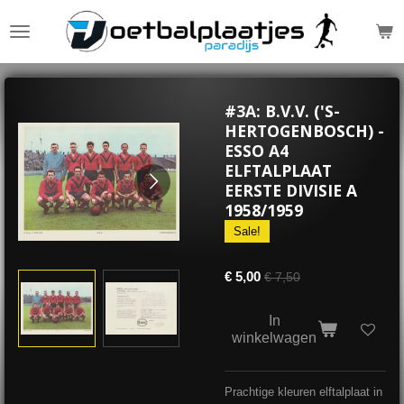
Ga
direct
naar
de
hoofdinhoud
#3A: B.V.V. ('S-
HERTOGENBOSCH) -
ESSO A4
ELFTALPLAAT
EERSTE DIVISIE A
1958/1959
Sale!
€ 5,00
€ 7,50
In
winkelwagen
Prachtige kleuren elftalplaat in