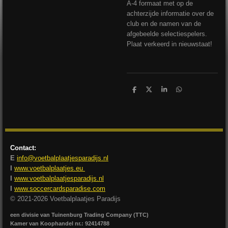
A-4 formaat met op de
achterzijde informatie over de
club en de namen van de
afgebeelde selectiespelers.
Plaat verkeerd in nieuwstaat!
D
D
S
D
e
e
h
e
l
e
a
l
e
l
r
e
n
e
n
Contact:
E
info@voetbalplaatjesparadijs.nl
I
www.voetbalplaatjes.eu
I
www.voetbalplaatjesparadijs.nl
I
www.soccercardsparadise.com
© 2021-2026 Voetbalplaatjes Paradijs
een divisie van Tuinenburg Trading Company (TTC)
Kamer van Koophandel nr.: 92414788