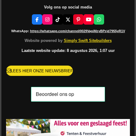
Volg ons op social media
F
I
T
X
P
Y
W
a
n
i
i
o
h
c
s
k
n
u
a
WhatsApp:
https://whatsapp.com/channel/0029VagjMzyBPzjd7955yR1V
e
t
T
t
T
t
b
a
o
e
u
s
Website powered by
Simply Swift Sitebuilders
o
g
k
r
b
A
o
r
e
e
p
Laatste website update: 8 augustus
2026, 1:07
uur
k
a
s
p
m
t
LEES HIER ONZE NIEUWSBRIEF