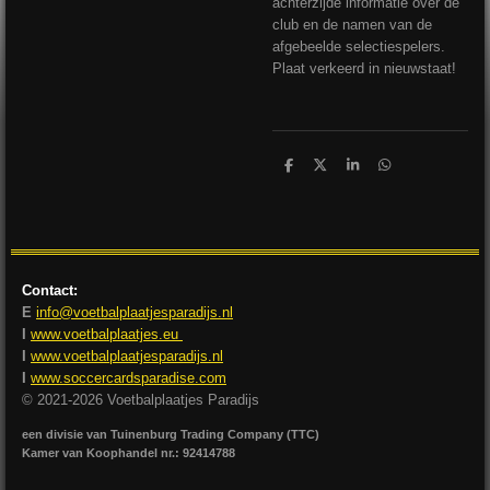
achterzijde informatie over de
club en de namen van de
afgebeelde selectiespelers.
Plaat verkeerd in nieuwstaat!
D
D
S
D
e
e
h
e
l
e
a
l
e
l
r
e
n
e
n
Contact:
E
info@voetbalplaatjesparadijs.nl
I
www.voetbalplaatjes.eu
I
www.voetbalplaatjesparadijs.nl
I
www.soccercardsparadise.com
© 2021-2026 Voetbalplaatjes Paradijs
een divisie van Tuinenburg Trading Company (TTC)
Kamer van Koophandel nr.: 92414788