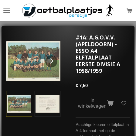
Ga
direct
naar
de
hoofdinhoud
#1A: A.G.O.V.V.
(APELDOORN) -
ESSO A4
ELFTALPLAAT
EERSTE DIVISIE A
1958/1959
€ 7,50
In
winkelwagen
Prachtige kleuren elftalplaat in
A-4 formaat met op de